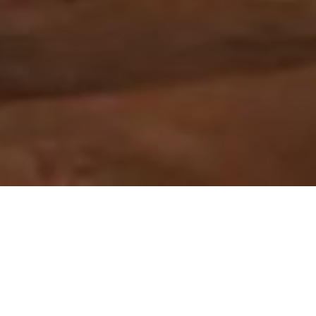
ACAR HOUSE KARATAS
Proje Türü :
Residential, Interior
Location :
Izmir, Turkiye
Proje Başlangıç Yılı :
2020
Proje Alanı :
176 m²